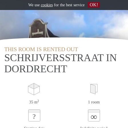
OK!
We use
cookies
for the best service
THIS ROOM IS RENTED OUT
SCHRIJVERSSTRAAT IN
DORDRECHT
2
35 m
1 room
∞
?