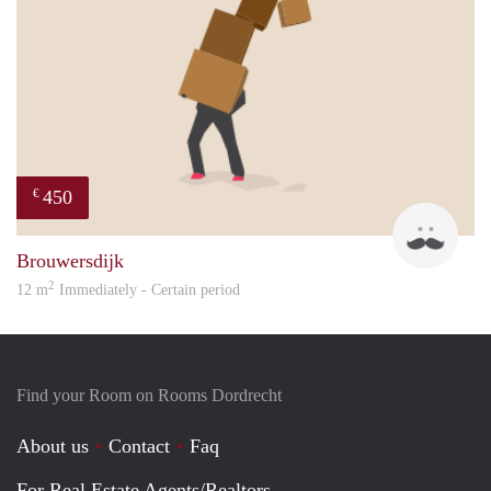
450
€
Suat
Brouwersdijk
2
12 m
Immediately - Certain period
Find your Room on Rooms Dordrecht
About us
Contact
Faq
For Real Estate Agents/Realtors