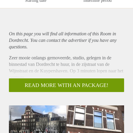
Starting date
Indefinite period
On this page you will find all information of this Room in
Dordrecht. You can contact the advertiser if you have any
questions.
Zeer mooie onlangs gernoveerde, studio, gelegen in de
binnestad van Dordrecht te huur, in de zijstraat van de
Wijnstraat en de Kuypershaven. Op 3 minuten lopen naar het
centrum.
Indeling:
READ MORE WITH AN PACKAGE!
Entree op eerste etage, woon/slaapkamer, nette keuken met
gaskookplaat, afzuigkap, koel/vries combinatie, badkamer
met douche, wasbak en toilet, wasmachine aansluiting.
Gehele studio voorzien van laminaat vloer en dubbel glas.
Geschikt voor een persoon.