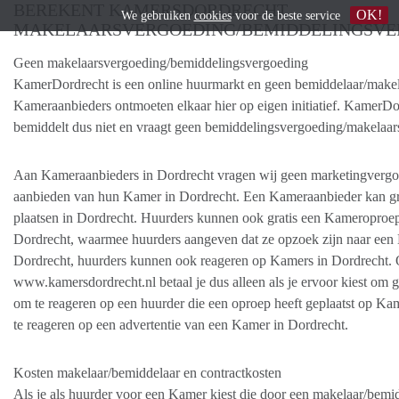
BEREKENT KAMERSDORDRECHT
OK!
We gebruiken
cookies
voor de beste service
MAKELAARSVERGOEDING/BEMIDDELINGSVE
Geen makelaarsvergoeding/bemiddelingsvergoeding
KamerDordrecht is een online huurmarkt en geen bemiddelaar/makel
Kameraanbieders ontmoeten elkaar hier op eigen initiatief. KamerDo
bemiddelt dus niet en vraagt geen bemiddelingsvergoeding/makelaar
Aan Kameraanbieders in Dordrecht vragen wij geen marketingvergo
aanbieden van hun Kamer in Dordrecht. Een Kameraanbieder kan gr
plaatsen in Dordrecht. Huurders kunnen ook gratis een Kameroproep
Dordrecht, waarmee huurders aangeven dat ze opzoek zijn naar een
Dordrecht, huurders kunnen ook reageren op Kamers in Dordrecht.
www.kamersdordrecht.nl betaal je dus alleen als je ervoor kiest om 
om te reageren op een huurder die een oproep heeft geplaatst op Ka
te reageren op een advertentie van een Kamer in Dordrecht.
Kosten makelaar/bemiddelaar en contractkosten
Als je als huurder voor een Kamer kiest die door een makelaar/bemid