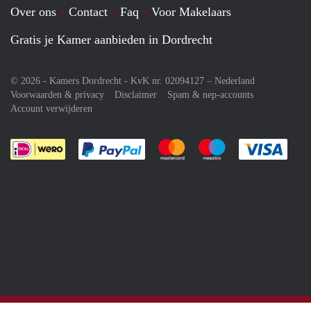
Over ons
Contact
Faq
Voor Makelaars
Gratis je Kamer aanbieden in Dordrecht
© 2026 - Kamers Dordrecht - KvK nr. 02094127 –
Nederland
Voorwaarden & privacy
Disclaimer
Spam & nep-accounts
Account verwijderen
Je rekent gemakkelijk af met Paypal
Je rekent gemakkelijk af met M
Je rekent gemakkelij
Je re