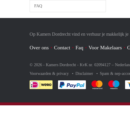
FAQ
Op Kamers Dordrecht vind en verhuur je makkelijk j
Over ons
Contact
Faq
Voor Makelaars
G
© 2026 - Kamers Dordrecht - KvK nr. 02094127 –
Nederlan
Voorwaarden & privacy
Disclaimer
Spam & nep-acco
Je rekent gemakkelijk af 
Je rekent gemak
Je rek