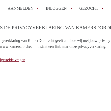
AANMELDEN
INLOGGEN
GEZOCHT
How to translate KamerDordre
IS DE PRIVACYVERKLARING VAN KAMERSDORD
Wat is KamersDordrecht?
acyverklaring van KamerDordrecht geeft aan hoe wij met jouw privacy
Hoeveel kost het om te reager
www.kamersdordrecht.nl staat een link naar onze privacyverklaring.
Wat is de privacyverklaring v
Berekent KamersDordrecht mak
lgestelde vragen
Alle veelgestelde vragen