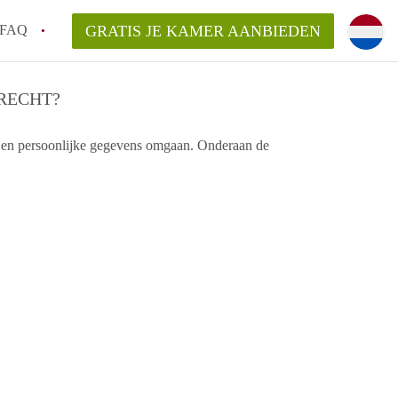
FAQ
GRATIS JE KAMER AANBIEDEN
cht!
RECHT?
 en persoonlijke gegevens omgaan. Onderaan de
en op een Kamer in Dordrecht?
an KamersDordrecht?
elaarsvergoeding/bemiddelingsvergoeding?