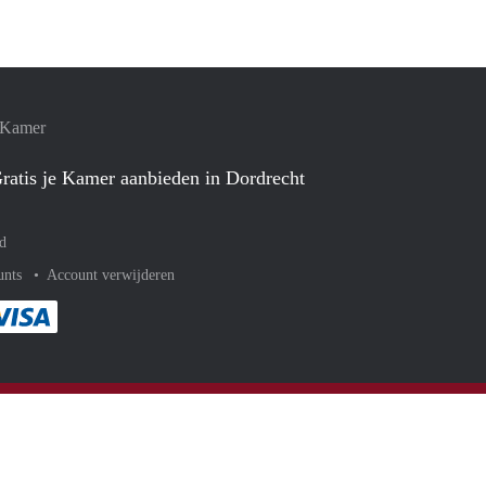
e Kamer
ratis je Kamer aanbieden in Dordrecht
d
unts
Account verwijderen
met Paypal
kelijk af met Mastercard
ent gemakkelijk af met Meastro
Je rekent gemakkelijk af met Visa