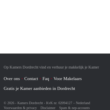
Op Kamers Dordrecht vind en verhuur je makkelijk je Kamer
Over ons
Contact
Faq
Voor Makelaars
Gratis je Kamer aanbieden in Dordrecht
© 2026 - Kamers Dordrecht - KvK nr. 02094127 –
Nederland
Voorwaarden & privacy
Disclaimer
Spam & nep-accounts