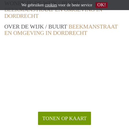
WONEN IN DE WIJK / BUURT
OK!
We gebruiken
cookies
voor de beste service
BEEKMANSTRAAT EN OMGEVING IN
DORDRECHT
OVER DE WIJK / BUURT
BEEKMANSTRAAT
EN OMGEVING IN DORDRECHT
TONEN OP KAART