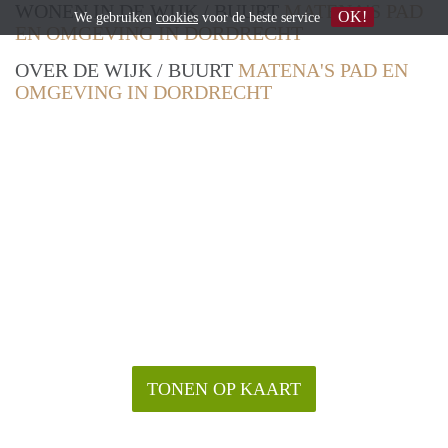
WONEN IN DE WIJK / BUURT
MATENA'S PAD
OK!
We gebruiken
cookies
voor de beste service
EN OMGEVING IN DORDRECHT
OVER DE WIJK / BUURT
MATENA'S PAD EN
OMGEVING IN DORDRECHT
TONEN OP KAART