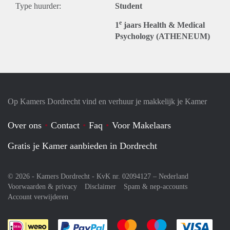
Type huurder:
Student
e
1
jaars Health & Medical
Psychology (ATHENEUM)
Op Kamers Dordrecht vind en verhuur je makkelijk je Kamer
Over ons
Contact
Faq
Voor Makelaars
Gratis je Kamer aanbieden in Dordrecht
© 2026 - Kamers Dordrecht - KvK nr. 02094127 –
Nederland
Voorwaarden & privacy
Disclaimer
Spam & nep-accounts
Account verwijderen
Je rekent gemakkelijk af met Paypal
Je rekent gemakkelijk af met M
Je rekent gemakkelij
Je re