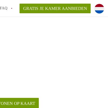
FAQ
GRATIS JE KAMER AANBIEDEN
cht!
en op een Kamer in Dordrecht?
an KamersDordrecht?
elaarsvergoeding/bemiddelingsvergoeding?
TONEN OP KAART