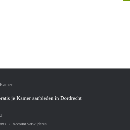
e Kamer
ratis je Kamer aanbieden in Dordrecht
d
unts
Account verwijderen