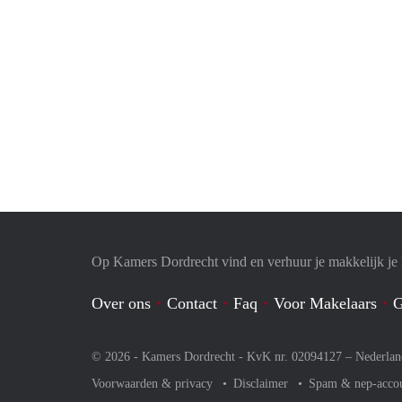
Op Kamers Dordrecht vind en verhuur je makkelijk j
Over ons
Contact
Faq
Voor Makelaars
G
© 2026 - Kamers Dordrecht - KvK nr. 02094127 –
Nederlan
Voorwaarden & privacy
Disclaimer
Spam & nep-acco