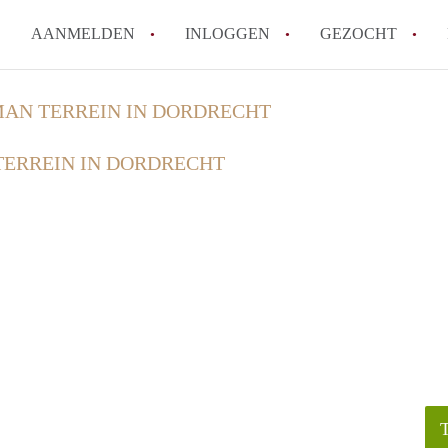
AANMELDEN
INLOGGEN
GEZOCHT
How to translate KamerDordre
AN TERREIN IN DORDRECHT
Wat is KamersDordrecht?
ERREIN IN DORDRECHT
Hoeveel kost het om te reager
Wat is de privacyverklaring v
Berekent KamersDordrecht mak
Alle veelgestelde vragen