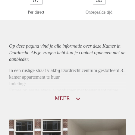
Per direct
Onbepaalde tijd
Op deze pagina vind je alle informatie over deze Kamer in
Dordrecht. Als je vragen hebt kun je contact opnemen met de
aanbieder.
In een rustige straat vlakbij Dordrecht centrum gestoffeerd 3-
kamer appartement te huur.
Indeling:
Entree op eerste etage, woonkamer met toegang tot ruime
tuin , keuken, badkamer met douche en wasbak, twee
MEER
slaapkamers. Woning voorzien van laminaat vloer en dubbel
glas.