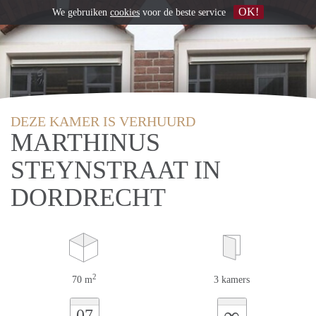
OK!
We gebruiken
cookies
voor de beste service
DEZE KAMER IS VERHUURD
MARTHINUS
STEYNSTRAAT IN
DORDRECHT
2
70 m
3 kamers
∞
07