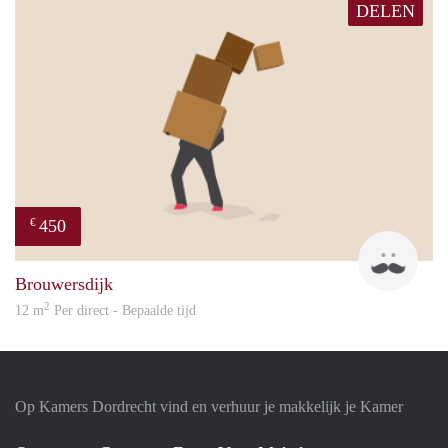
DELEN
450
€
Suat
Brouwersdijk
2
12 m
Per direct - Bepaalde tijd
Op Kamers Dordrecht vind en verhuur je makkelijk je Kamer